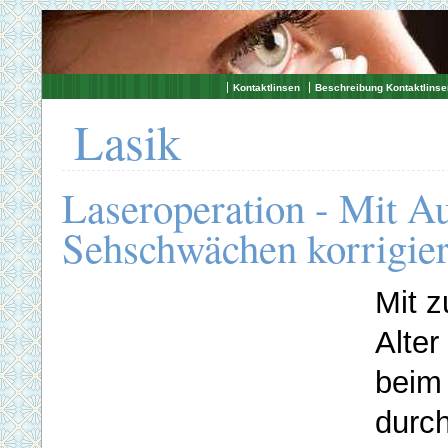
Kontaktlinsen
Beschreibung Kontaktlinse
Lasik
Laseroperation - Mit A
Sehschwächen korrigie
Mit 
Alter
beim
durc